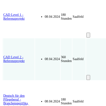
CAD Level 1 -
180
08.04.2024
Saalfeld
Referenzprojekt
Stunden
Kurs unverbi
G-491-5
CAD Level 2 -
360
08.04.2024
Saalfeld
Referenzprojekt
Stunden
Kurs unverbi
S-3065-2
Deutsch für den
Pflegeberuf -
180
08.04.2024
Saalfeld
Branchenspezifika,
Stunden