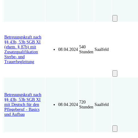
Kurs unverbi
Z-P-2644-2
Betreuungskraft nach
§§ 43b, 53b SGB XI
(ehem. § 87b) mit
540
08.04.2024
Saalfeld
Zusatzqualifikation
Stunden
Sterbe- und
Trauerbegleitung
Kurs unverbi
Z-P-001-2
Betreuungskraft nach
§§ 43b, 53b SGB XI
720
mit Deutsch für den
08.04.2024
Saalfeld
Stunden
Pflegeberuf - Basics
und Aufbau
Kurs unverbi
G-490-5