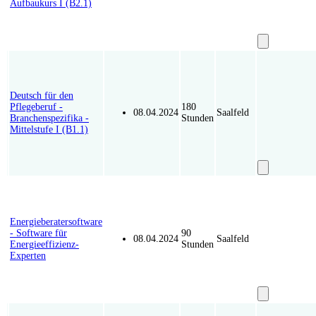
Aufbaukurs I (B2.1)
Kurs unverbi
S-2128-6
Deutsch für den
Pflegeberuf -
180
08.04.2024
Saalfeld
Branchenspezifika -
Stunden
Mittelstufe I (B1.1)
Kurs unverbi
U-2277-4
Energieberatersoftware
- Software für
90
08.04.2024
Saalfeld
Energieeffizienz-
Stunden
Experten
Kurs unverbi
U-2894-3