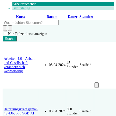
Arbeitssuchende
Berufstätige
Modul
Kurse
Datum
Dauer
Standort
Nur Teilzeitkurse anzeigen
Suche
M-2805-3
Arbeiten 4.0 - Arbeit
und Gesellschaft
45
08.04.2024
Saalfeld
verändern sich
Stunden
wechselseitig
Kurs unverbi
P-930-9
Betreuungskraft gemäß
360
08.04.2024
Saalfeld
§§ 43b, 53b SGB XI
Stunden