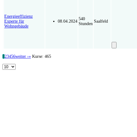
Energieeffizienz
540
Experte für
08.04.2024
Saalfeld
Stunden
Wohngebäude
Kurs unverbi
1
2
3
4
5
6
weiter ›
»
Kurse: 465
Limit